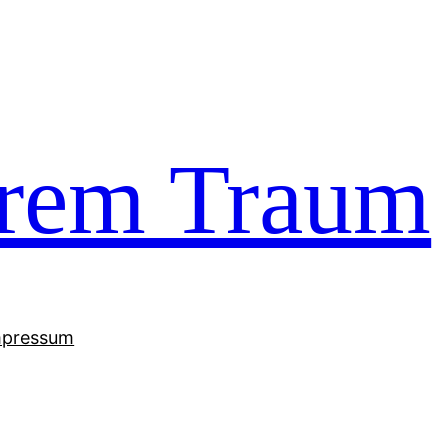
trem Traum
mpressum