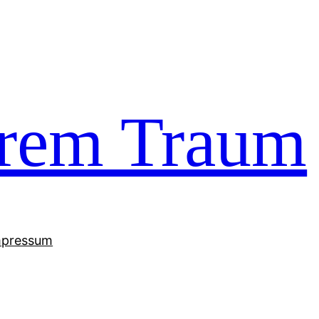
trem Traum
mpressum