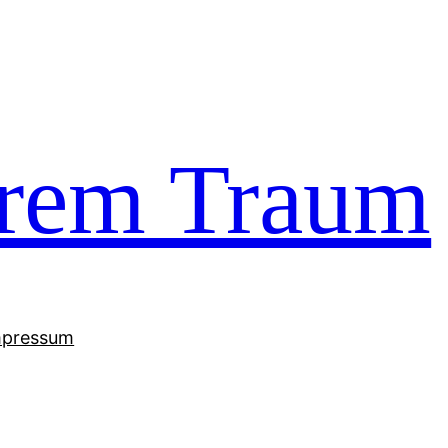
trem Traum
mpressum