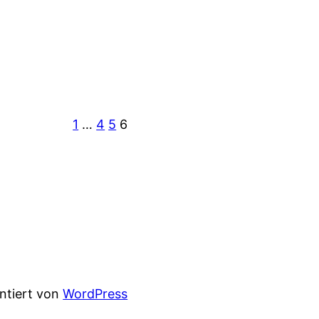
1
…
4
5
6
entiert von
WordPress