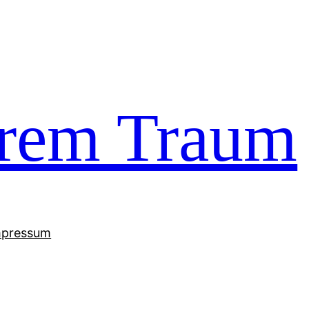
trem Traum
mpressum