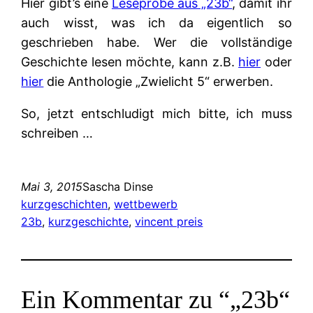
Hier gibt’s eine
Leseprobe aus „23b“
, damit ihr
auch wisst, was ich da eigentlich so
geschrieben habe. Wer die vollständige
Geschichte lesen möchte, kann z.B.
hier
oder
hier
die Anthologie „Zwielicht 5“ erwerben.
So, jetzt entschludigt mich bitte, ich muss
schreiben …
Mai 3, 2015
Sascha Dinse
kurzgeschichten
, 
wettbewerb
23b
, 
kurzgeschichte
, 
vincent preis
Ein Kommentar zu “„23b“